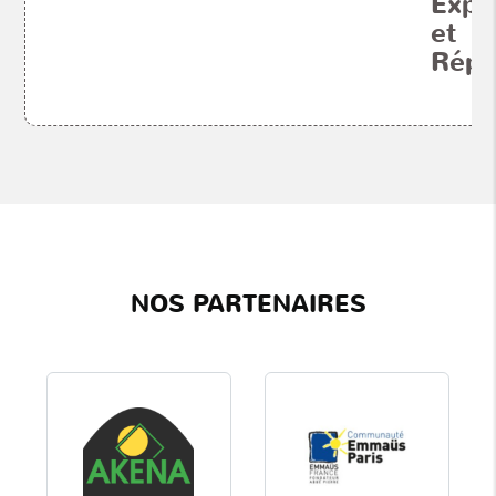
Expé
et
Répu
NOS PARTENAIRES