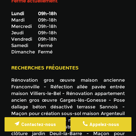
Fermé actuellement
Lundi
09h-18h
Mardi
09h-18h
Mercredi
09h-18h
Jeudi
09h-18h
Vendredi
09h-18h
Samedi
Fermé
Dimanche
Fermé
RECHERCHES FRÉQUENTES
Rénovation gros œuvre maison ancienne
Franconville
Réfection allée pavée entrée
maison Villiers-le-Bel
Rénovation appartement
ancien gros œuvre Garges-lès-Gonesse
Pose
dallage béton désactivé terrasse Sannois
Maçon pour création sous-sol maison Argenteuil
Rénovation complète maison ancienne pierre
Contactez-nous
Appelez-nous
Montmorency
Construction mur parpaing
clôture jardin Deuil-la-Barre
Maçon pour