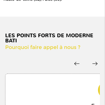
Notre longue
expérience
dans le
domaine de
LES POINTS FORTS DE MODERNE
la
BATI
maçonnerie
Pourquoi faire appel à nous ?
et du
bâtiment est
un indicateur
de notre
compétence.
0