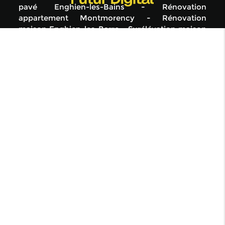
pavé Enghien-les-Bains
Rénovation
appartement Montmorency
Rénovation
maison Enghien-les-Barre
Surélévation maison
Montmorency
Terrasse en pavé Ermont
Dalle
pour terrasse Montmagny
Rénovation maison
Montmorency
Surélévation maison Ermont
Pose pavé granit cour extérieure Enghien-les-
Bains
Réalisation dalle béton pour véranda
Garges-lès-Gonesse
Rénovation maison
Taverny
Aménagement extérieur Taverny
Aménagement extérieur Montmorency
Construction de mur Groslay
Construction
fondation maison neuve individuelle Saint-
Gratien
Dalle pour terrasse Taverny
Rénovation maison Enghien-les-Bains
Artisan
maçon pose carrelage extérieur Saint-Gratien
Construction fondation Saint-Gratien
Création
sous-sol maison individuelle béton Ermont
Construction fondation Ermont
Construction
fondation Taverny
Construction mur parpaing