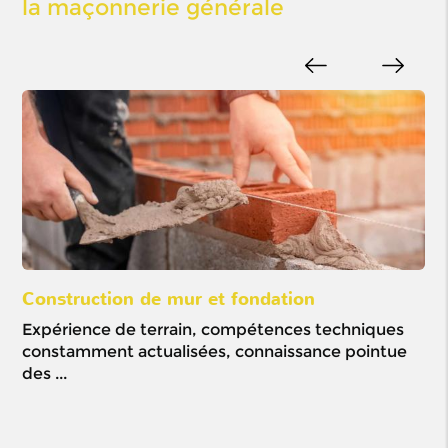
la maçonnerie générale
Construction de mur et fondation
Ou
Expérience de terrain, compétences techniques
Mi
constamment actualisées, connaissance pointue
pré
des ...