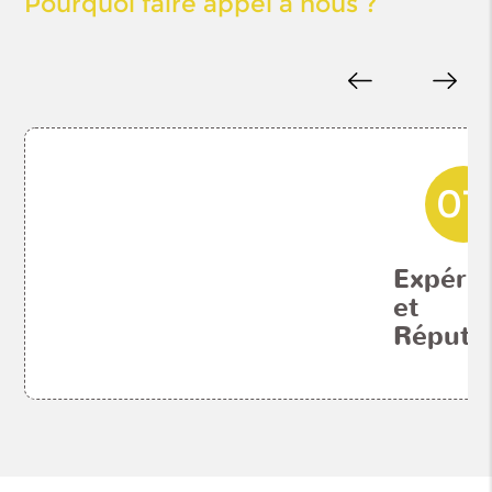
Pourquoi faire appel à nous ?
du bâtiment est
un indicateur de
notre
compétence.
01
Expéri
et
Réputa