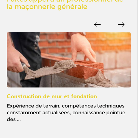
la maçonnerie générale
Construction de mur et fondation
Ou
Expérience de terrain, compétences techniques
Mi
constamment actualisées, connaissance pointue
pré
des ...