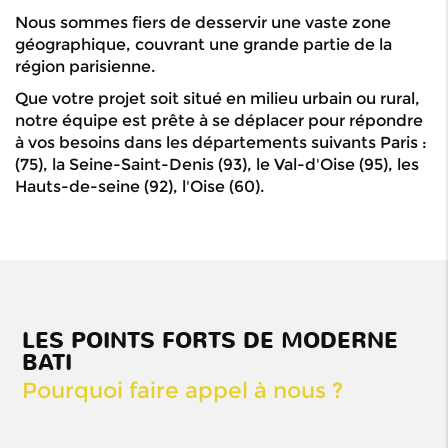
Nous sommes fiers de desservir une vaste zone
géographique, couvrant une grande partie de la
région parisienne.
Que votre projet soit situé en milieu urbain ou rural,
notre équipe est prête à se déplacer pour répondre
à vos besoins dans les départements suivants Paris :
(75), la Seine-Saint-Denis (93), le Val-d'Oise (95), les
Hauts-de-seine (92), l'Oise (60).
Notre longue
expérience
dans le
domaine de
LES POINTS FORTS DE MODERNE
la
BATI
maçonnerie
Pourquoi faire appel à nous ?
et du
bâtiment est