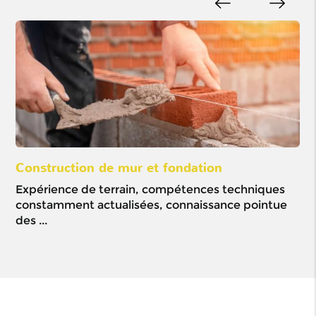
Construction de mur et fondation
Ou
Expérience de terrain, compétences techniques
Mi
constamment actualisées, connaissance pointue
pré
des ...