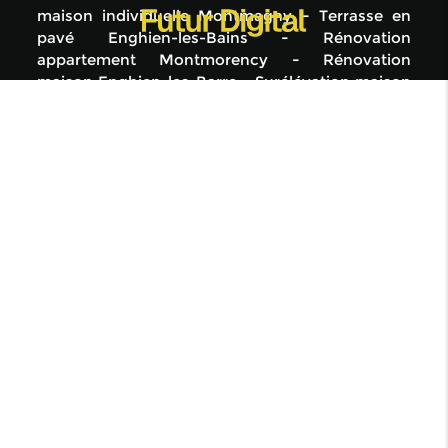
maison individuelle Montmagny
Terrasse en
pavé Enghien-les-Bains
Rénovation
appartement Montmorency
Rénovation
maison Enghien-les-Barre
Surélévation maison
Montmorency
Terrasse en pavé Ermont
Dalle
pour terrasse Montmagny
Rénovation maison
Montmorency
Surélévation maison Ermont
Pose pavé granit cour extérieure Enghien-les-
Bains
Réalisation dalle béton pour véranda
Garges-lès-Gonesse
Rénovation maison
Taverny
Aménagement extérieur Taverny
Aménagement extérieur Montmorency
Construction de mur Groslay
Construction
fondation maison neuve individuelle Saint-
Gratien
Dalle pour terrasse Taverny
Rénovation maison Enghien-les-Bains
Artisan
maçon pose carrelage extérieur Saint-Gratien
Construction fondation Saint-Gratien
Création
sous-sol maison individuelle béton Ermont
Construction fondation Ermont
Construction