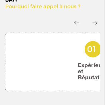
BATI
maçonnerie et du
Pourquoi faire appel à nous ?
bâtiment est un
indicateur de notre
compétence.
01
Expérienc
et
Réputatio