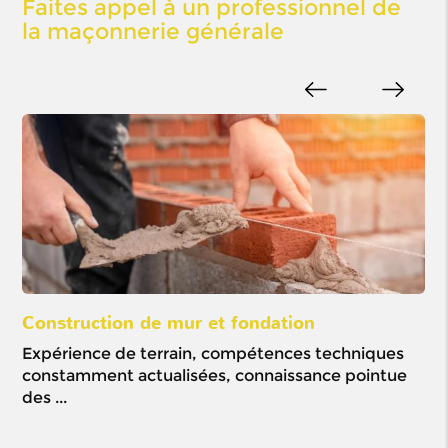
Faites appel à un professionnel de
la maçonnerie générale
Construction de mur et fondation
Ou
Expérience de terrain, compétences techniques
Mi
constamment actualisées, connaissance pointue
pré
des ...