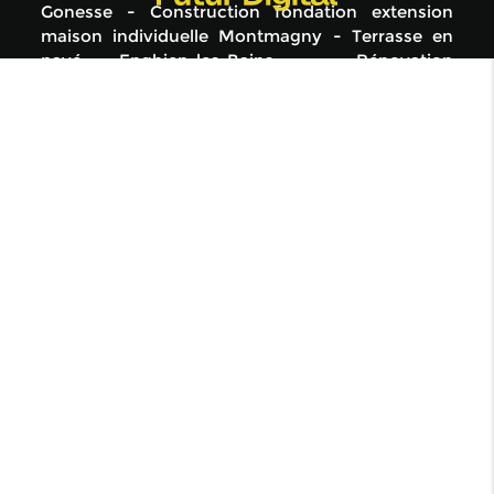
Gonesse
Construction fondation extension
maison individuelle Montmagny
Terrasse en
pavé Enghien-les-Bains
Rénovation
appartement Montmorency
Rénovation
maison Enghien-les-Barre
Surélévation maison
Montmorency
Terrasse en pavé Ermont
Dalle
pour terrasse Montmagny
Rénovation maison
Montmorency
Surélévation maison Ermont
Pose pavé granit cour extérieure Enghien-les-
Bains
Réalisation dalle béton pour véranda
Garges-lès-Gonesse
Rénovation maison
Taverny
Aménagement extérieur Taverny
Aménagement extérieur Montmorency
Construction de mur Groslay
Construction
fondation maison neuve individuelle Saint-
Gratien
Dalle pour terrasse Taverny
Rénovation maison Enghien-les-Bains
Artisan
maçon pose carrelage extérieur Saint-Gratien
Construction fondation Saint-Gratien
Création
sous-sol maison individuelle béton Ermont