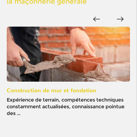
la maçonnerie générale
Construction de mur et fondation
Ou
Expérience de terrain, compétences techniques
Mi
constamment actualisées, connaissance pointue
pré
des ...