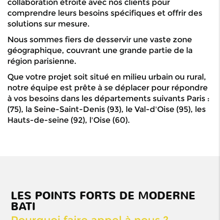
collaboration étroite avec nos clients pour
comprendre leurs besoins spécifiques et offrir des
solutions sur mesure.
Nous sommes fiers de desservir une vaste zone
géographique, couvrant une grande partie de la
région parisienne.
Que votre projet soit situé en milieu urbain ou rural,
notre équipe est prête à se déplacer pour répondre
à vos besoins dans les départements suivants Paris :
(75), la Seine-Saint-Denis (93), le Val-d'Oise (95), les
Hauts-de-seine (92), l'Oise (60).
Notre longue
expérience
dans le
domaine de
LES POINTS FORTS DE MODERNE
la
BATI
maçonnerie